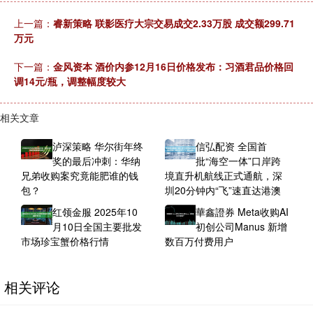
上一篇：
睿新策略 联影医疗大宗交易成交2.33万股 成交额299.71
万元
下一篇：
金风资本 酒价内参12月16日价格发布：习酒君品价格回
调14元/瓶，调整幅度较大
相关文章
泸深策略 华尔街年终
信弘配资 全国首
奖的最后冲刺：华纳
批“海空一体”口岸跨
兄弟收购案究竟能肥谁的钱
境直升机航线正式通航，深
包？
圳20分钟内“飞”速直达港澳
红领金服 2025年10
華鑫證券 Meta收购AI
月10日全国主要批发
初创公司Manus 新增
市场珍宝蟹价格行情
数百万付费用户
相关评论