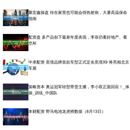
聚宏鑫操盘 待在家里也可能会得热射病，大暑高温保命
指南
配资盘 多产品创下最差年度表现，李蓓仍看好地产、看
空AI
中承配资 奕境品牌首款车型正式定名奕境X9 将亮相北京
车展
策略资本 奥运冠军转型带货主播，李小双正面回应！_体
操_训练_中国队
本财配资 野马电池龙虎榜数据（8月13日）