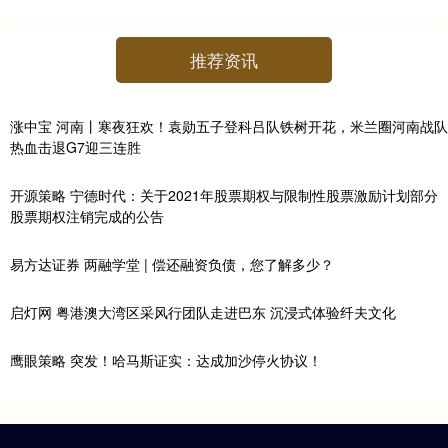
推荐资讯
涨中宝 河南丨寒夜狂欢！袁勋五子登科吕队铁树开花，米兰圈河南战队
热血击退G7迎三连胜
开源策略 宁德时代：关于2021年股票期权与限制性股票激励计划部分
股票期权注销完成的公告
易方达证券 两融学堂 | 偿还融资负债，您了解多少？
启灯网 粤港澳大湾区采风行团队走进巴东 沉浸式体验纤夫文化
鹰眼策略 突发！哈马斯证实：达成加沙停火协议！