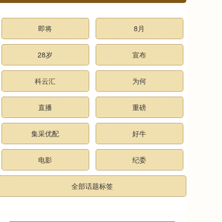
即将
8月
28岁
宣布
科云汇
为何
直播
重磅
集采优配
好牛
电影
纪委
全部话题标签