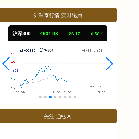
沪深京行情 实时轮播
沪深300
4631.98
北
-26.17
-0.56%
关注 通弘网