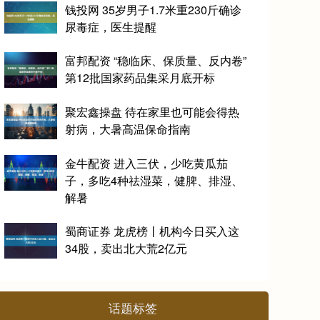
钱投网 35岁男子1.7米重230斤确诊
尿毒症，医生提醒
富邦配资 “稳临床、保质量、反内卷”
第12批国家药品集采月底开标
聚宏鑫操盘 待在家里也可能会得热
射病，大暑高温保命指南
金牛配资 进入三伏，少吃黄瓜茄
子，多吃4种祛湿菜，健脾、排湿、
解暑
蜀商证券 龙虎榜丨机构今日买入这
34股，卖出北大荒2亿元
话题标签