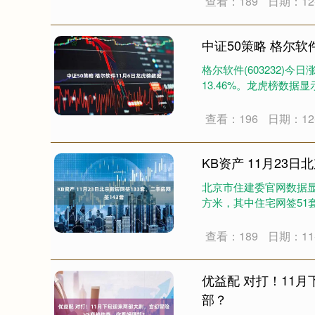
查看：189
日期：12-
中证50策略 格尔软
格尔软件(603232)今
13.46%。龙虎榜数据显
查看：196
日期：12-
KB资产 11月23日
北京市住建委官网数据显示
方米，其中住宅网签51套，
查看：189
日期：11-
优益配 对打！11
部？