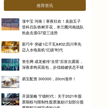
推荐资讯
涨中宝 河南丨寒夜狂欢！袁勋五子
登科吕队铁树开花，米兰圈河南战队
热血击退G7迎三连胜
新巧牛 突破1亿千瓦&#32;四川率先
迈入水电装机“亿级”时代
资生网 成龙被传“去世”后首次露面，
深夜牵狗买面包，步伐稳健状态不错
易宝配资 300300，20cm涨停！
开源策略 宁德时代：关于2021年股
票期权与限制性股票激励计划部分股
票期权注销完成的公告