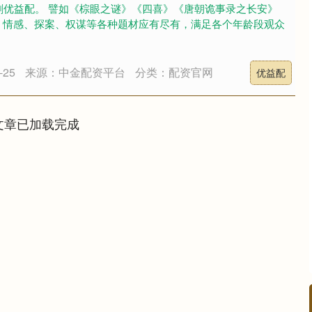
剧优益配。 譬如《棕眼之谜》《四喜》《唐朝诡事录之长安》
、情感、探案、权谋等各种题材应有尽有，满足各个年龄段观众
25
来源：中金配资平台
分类：配资官网
优益配
文章已加载完成