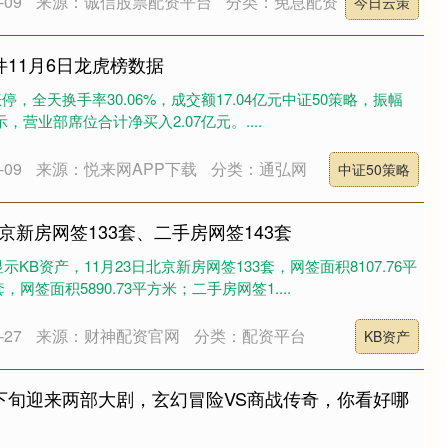
09
来源：诚信股票配资平台
分类：免息配资
今日云策
件11月6日龙虎榜数据
日涨停，全天换手率30.06%，成交额17.04亿元中证50策略，振幅
示，营业部席位合计净买入2.07亿元。....
09
来源：悦来网APP下载
分类：通弘网
中证50策略
北京新房网签133套、二手房网签143套
KB资产，11月23日北京新房网签133套，网签面积8107.76平
网签面积5890.73平方米；二手房网签1....
27
来源：财神配资官网
分类：配资平台
KB资产
月下旬迎来两部大剧，玄幻冒险VS商战传奇，你看好哪