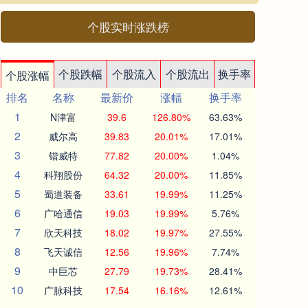
个股实时涨跌榜
个股跌幅
个股流入
个股流出
换手率
个股涨幅
排名
名称
最新价
涨幅
换手率
1
N津富
39.6
126.80%
63.63%
2
威尔高
39.83
20.01%
17.01%
3
锴威特
77.82
20.00%
1.04%
4
科翔股份
64.32
20.00%
11.85%
5
蜀道装备
33.61
19.99%
11.25%
6
广哈通信
19.03
19.99%
5.76%
7
欣天科技
18.02
19.97%
27.55%
8
飞天诚信
12.56
19.96%
7.74%
9
中巨芯
27.79
19.73%
28.41%
10
广脉科技
17.54
16.16%
12.61%