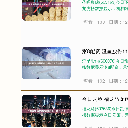
圣晖集成(603163)今日
龙虎榜数据显示，机构净卖出
查看：138
日期：12-
上证指数
3875.83
40
-0.37%
-2.60
-0.
涨8配资 澄星股份1
澄星股份(600078)今
榜数据显示涨8配资，营业部
查看：192
日期：12-
今日云策 福龙马龙
福龙马(603686)今日跌
榜数据显示今日云策，营业部