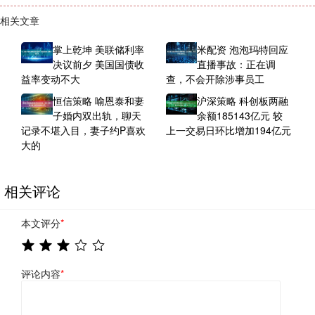
相关文章
掌上乾坤 美联储利率
米配资 泡泡玛特回应
决议前夕 美国国债收
直播事故：正在调
益率变动不大
查，不会开除涉事员工
恒信策略 喻恩泰和妻
沪深策略 科创板两融
子婚内双出轨，聊天
余额185143亿元 较
记录不堪入目，妻子约P喜欢
上一交易日环比增加194亿元
大的
相关评论
本文评分
*
评论内容
*