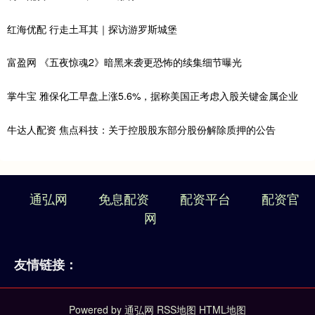
红海优配 行走土耳其｜探访游罗斯城堡
富盈网 《五夜惊魂2》暗黑来袭更恐怖的续集细节曝光
掌牛宝 雅保化工早盘上涨5.6%，据称美国正考虑入股关键金属企业
牛达人配资 焦点科技：关于控股股东部分股份解除质押的公告
通弘网
免息配资
配资平台
配资官
网
友情链接：
Powered by
通弘网
RSS地图
HTML地图