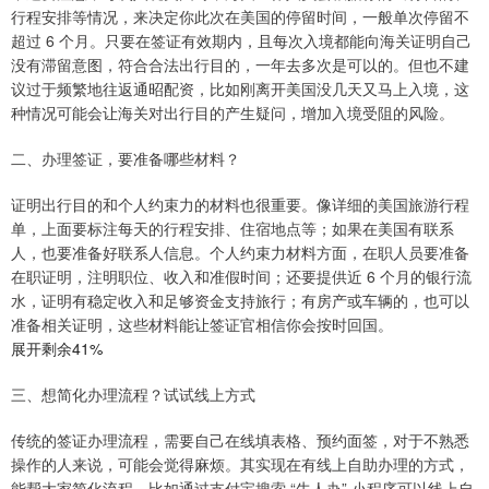
行程安排等情况，来决定你此次在美国的停留时间，一般单次停留不
超过 6 个月。只要在签证有效期内，且每次入境都能向海关证明自己
没有滞留意图，符合合法出行目的，一年去多次是可以的。但也不建
议过于频繁地往返通昭配资，比如刚离开美国没几天又马上入境，这
种情况可能会让海关对出行目的产生疑问，增加入境受阻的风险。
二、办理签证，要准备哪些材料？
证明出行目的和个人约束力的材料也很重要。像详细的美国旅游行程
单，上面要标注每天的行程安排、住宿地点等；如果在美国有联系
人，也要准备好联系人信息。个人约束力材料方面，在职人员要准备
在职证明，注明职位、收入和准假时间；还要提供近 6 个月的银行流
水，证明有稳定收入和足够资金支持旅行；有房产或车辆的，也可以
准备相关证明，这些材料能让签证官相信你会按时回国。
展开剩余41%
三、想简化办理流程？试试线上方式
传统的签证办理流程，需要自己在线填表格、预约面签，对于不熟悉
操作的人来说，可能会觉得麻烦。其实现在有线上自助办理的方式，
能帮大家简化流程，比如通过支付宝搜索 “牛人办” 小程序可以线上自