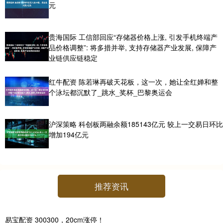
元
贵海国际 工信部回应“存储器价格上涨, 引发手机终端产
品价格调整”: 将多措并举, 支持存储器产业发展, 保障产
业链供应链稳定
红牛配资 陈若琳再破天花板，这一次，她让全红婵和整
个泳坛都沉默了_跳水_奖杯_巴黎奥运会
沪深策略 科创板两融余额185143亿元 较上一交易日环比
增加194亿元
推荐资讯
易宝配资 300300，20cm涨停！