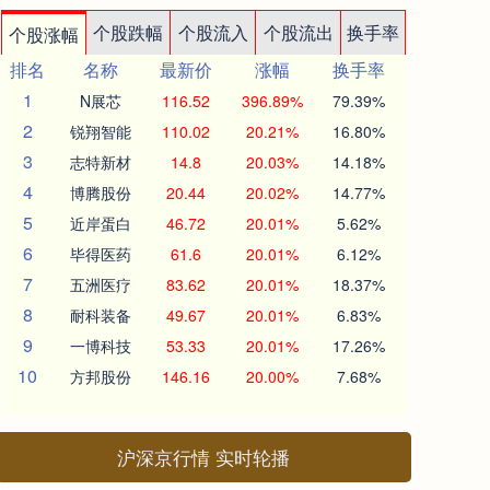
个股跌幅
个股流入
个股流出
换手率
个股涨幅
排名
名称
最新价
涨幅
换手率
1
N展芯
116.52
396.89%
79.39%
2
锐翔智能
110.02
20.21%
16.80%
3
志特新材
14.8
20.03%
14.18%
4
博腾股份
20.44
20.02%
14.77%
5
近岸蛋白
46.72
20.01%
5.62%
6
毕得医药
61.6
20.01%
6.12%
7
五洲医疗
83.62
20.01%
18.37%
8
耐科装备
49.67
20.01%
6.83%
9
一博科技
53.33
20.01%
17.26%
10
方邦股份
146.16
20.00%
7.68%
沪深京行情 实时轮播