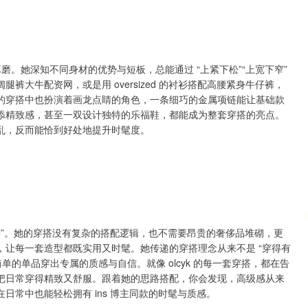
琢磨。她深知不同身材的优势与短板，总能通过 “上紧下松”“上宽下窄”
大牛配资网，或是用 oversized 的衬衫搭配高腰紧身牛仔裤，
的穿搭中也扮演着画龙点睛的角色，一条细巧的金属项链能让基础款
添精致感，甚至一双设计独特的乐福鞋，都能成为整套穿搭的亮点。
乱，反而能恰到好处地提升时髦度。
松复刻”。她的穿搭没有复杂的搭配逻辑，也不需要昂贵的奢侈品堆砌，更
让每一套造型都既实用又时髦。她传递的穿搭理念从来不是 “穿得有
简单的单品穿出专属的质感与自信。就像 olcyk 的每一套穿搭，都在告
把日常穿得精致又舒服。跟着她的思路搭配，你会发现，高级感从来
常中也能轻松拥有 ins 博主同款的时髦与质感。