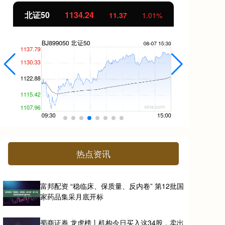
北证50
1134.24
创
11.37
1.01%
热点资讯
富邦配资 “稳临床、保质量、反内卷” 第12批国
家药品集采月底开标
蜀商证券 龙虎榜丨机构今日买入这34股，卖出