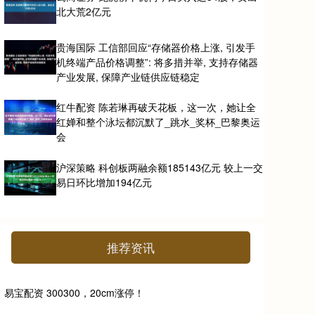
北大荒2亿元
贵海国际 工信部回应“存储器价格上涨, 引发手
机终端产品价格调整”: 将多措并举, 支持存储器
产业发展, 保障产业链供应链稳定
红牛配资 陈若琳再破天花板，这一次，她让全
红婵和整个泳坛都沉默了_跳水_奖杯_巴黎奥运
会
沪深策略 科创板两融余额185143亿元 较上一交
易日环比增加194亿元
推荐资讯
易宝配资 300300，20cm涨停！