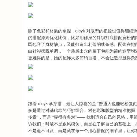
除了色彩和材质的拿捏，olcyk 对版型的把控也值得细细
的搭配原则优化比例，比如用修身的针织打底搭配宽松的阔腿裤
既包容了身材缺点，又能打造出利落的线条感。配饰在她
白衬衫摆脱单调，一个质感出众的腋下包能为简约造型增
更难得的是，她的配饰大多简约百搭，不会让造型显得杂
跟着 olcyk 学穿搭，最让人惊喜的是 “普通人也能轻
多是通过对基础款的巧妙组合、对色彩和版型的精准把握，
多贵”，而是 “穿得有多对”—— 找到适合自己的风格，用
诉我们：时髦不是跟风模仿，而是在了解自己的基础上，
不是遥不可及，而是藏在每一个用心搭配的细节里，让你在日