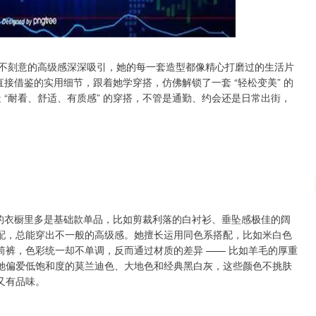
沪深300
4694.44
.42%
43.13
0.93%
那种毫不刻意的高级感深深吸引，她的每一套造型都像精心打磨过的生活片
直接借鉴的实用细节，跟着她学穿搭，仿佛解锁了一套 “轻松变美” 的
造 “耐看、舒适、有质感” 的穿搭，不管是通勤、约会还是日常出街，
控。她的衣橱里多是基础款单品，比如剪裁利落的白衬衫、垂坠感极佳的阔
配，总能穿出不一般的高级感。她擅长运用同色系搭配，比如米白色
裤，色彩统一却不单调，反而通过材质的差异 —— 比如羊毛的厚重
她偏爱低饱和度的莫兰迪色、大地色和经典黑白灰，这些颜色不挑肤
又有品味。