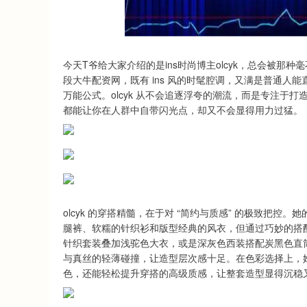
深证成指
14311.01
.68
1.02%
200.89
1
今天T爷给大家介绍的是ins时尚博主olcyk，总会被
段大牛配资网，既有 ins 风的时髦腔调，又满是普通人能
万能公式。olcyk 从不会追逐浮夸的潮流，而是专注于打
都能让你在人群中自带闪光点，却又不会显得用力过猛。
olcyk 的穿搭精髓，在于对 “简约与质感” 的极致把
腿裤、软糯的针织衫和版型经典的风衣，但通过巧妙的搭
针织套装叠加浅驼色大衣，或是深灰色西装搭配炭黑色直筒
与真丝的轻薄碰撞，让造型层次感十足。在色彩选择上，
色，还能轻松提升穿搭的高级质感，让整套造型显得沉稳