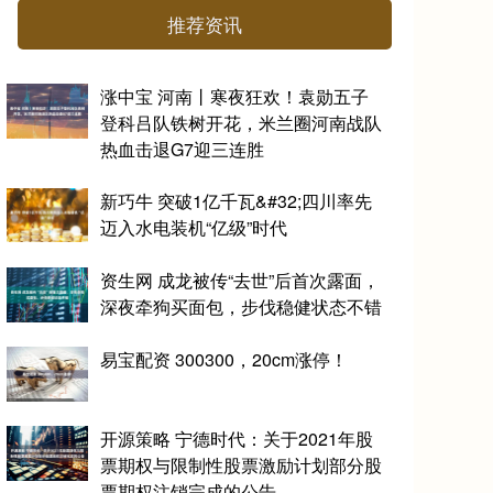
推荐资讯
涨中宝 河南丨寒夜狂欢！袁勋五子
登科吕队铁树开花，米兰圈河南战队
热血击退G7迎三连胜
新巧牛 突破1亿千瓦&#32;四川率先
迈入水电装机“亿级”时代
资生网 成龙被传“去世”后首次露面，
深夜牵狗买面包，步伐稳健状态不错
易宝配资 300300，20cm涨停！
开源策略 宁德时代：关于2021年股
票期权与限制性股票激励计划部分股
票期权注销完成的公告