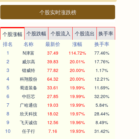
个股实时涨跌榜
个股跌幅
个股流入
个股流出
换手率
个股涨幅
排名
名称
最新价
涨幅
换手率
1
N津富
37.49
114.72%
77.46%
2
威尔高
39.83
20.01%
17.76%
3
锴威特
77.82
20.00%
1.17%
4
科翔股份
64.32
20.00%
12.21%
5
蜀道装备
33.61
19.99%
11.69%
6
中巨芯
27.85
19.99%
32.20%
7
广哈通信
19.03
19.99%
5.84%
8
欣天科技
18.02
19.97%
28.44%
9
飞天诚信
12.56
19.96%
8.49%
10
任子行
7.16
19.93%
31.42%