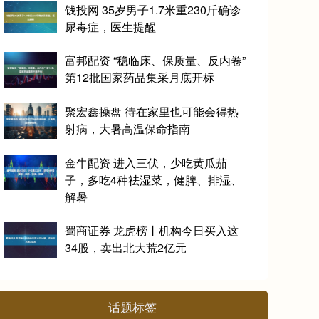
钱投网 35岁男子1.7米重230斤确诊
尿毒症，医生提醒
富邦配资 “稳临床、保质量、反内卷”
第12批国家药品集采月底开标
聚宏鑫操盘 待在家里也可能会得热
射病，大暑高温保命指南
金牛配资 进入三伏，少吃黄瓜茄
子，多吃4种祛湿菜，健脾、排湿、
解暑
蜀商证券 龙虎榜丨机构今日买入这
34股，卖出北大荒2亿元
话题标签