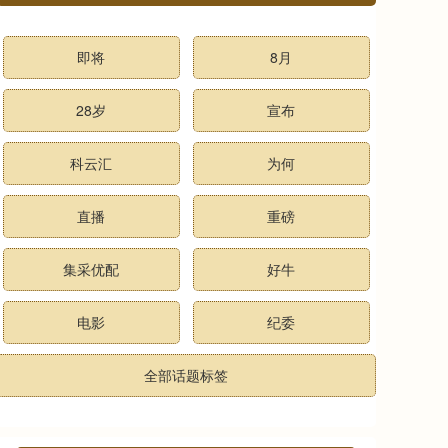
即将
8月
28岁
宣布
科云汇
为何
直播
重磅
集采优配
好牛
电影
纪委
全部话题标签