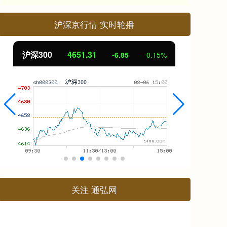
沪深京行情 实时轮播
北证50
1122.88
创
3.42
0.30%
关注 通弘网