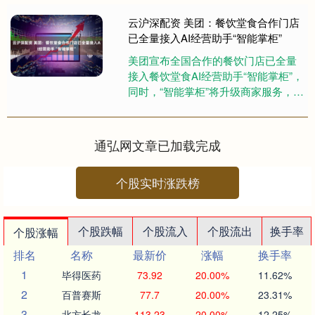
云沪深配资 美团：餐饮堂食合作门店
已全量接入AI经营助手“智能掌柜”
美团宣布全国合作的餐饮门店已全量
接入餐饮堂食AI经营助手“智能掌柜”，
同时，“智能掌柜”将升级商家服务，发
布“零门槛用AI”计划云沪深配资，通过
提供专属AI经营....
通弘网文章已加载完成
个股实时涨跌榜
个股跌幅
个股流入
个股流出
换手率
个股涨幅
排名
名称
最新价
涨幅
换手率
1
毕得医药
73.92
20.00%
11.62%
2
百普赛斯
77.7
20.00%
23.31%
3
北方长龙
113.23
20.00%
12.25%