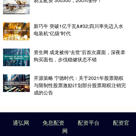
易宝配资 300300，20cm涨停！
新巧牛 突破1亿千瓦&#32;四川率先迈入水
电装机“亿级”时代
资生网 成龙被传“去世”后首次露面，深夜牵
狗买面包，步伐稳健状态不错
开源策略 宁德时代：关于2021年股票期权
与限制性股票激励计划部分股票期权注销完
成的公告
通弘网
免息配资
配资平台
配资官
网