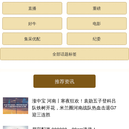
直播
重磅
好牛
电影
集采优配
纪委
全部话题标签
推荐资讯
涨中宝 河南丨寒夜狂欢！袁勋五子登科吕
队铁树开花，米兰圈河南战队热血击退G7
迎三连胜